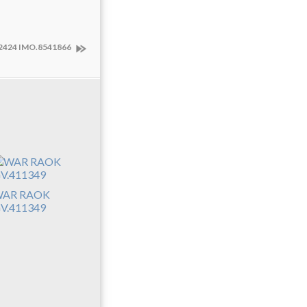
2424 IMO.8541866
AR RAOK
V.411349