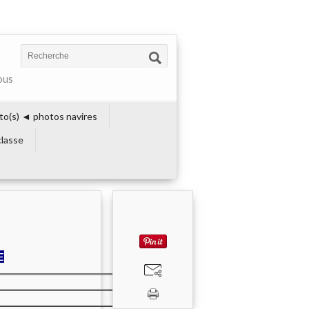
ous
to(s) ◄ photos navires
lasse
E