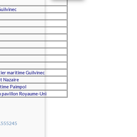
Guilvinec
er maritime Guilvinec
t Nazaire
itime Paimpol
n pavillon Royaume-Uni