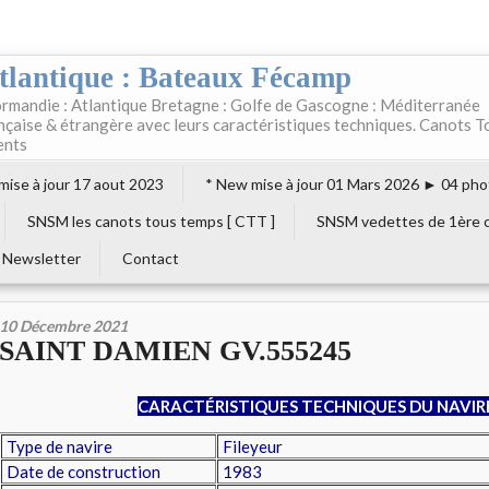
tlantique : Bateaux Fécamp
rmandie : Atlantique Bretagne : Golfe de Gascogne : Méditerranée
ançaise & étrangère avec leurs caractéristiques techniques. Canots T
ents
 mise à jour 17 aout 2023
* New mise à jour 01 Mars 2026 ► 04 pho
SNSM les canots tous temps [ CTT ]
SNSM vedettes de 1ère c
Newsletter
Contact
10 Décembre 2021
SAINT DAMIEN GV.555245
CARACTÉRISTIQUES TECHNIQUES DU NAVIR
Type de navire
Fileyeur
Date de construction
1983