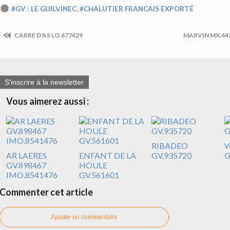
,
#GV : LE GUILVINEC
#CHALUTIER FRANCAIS EXPORTÉ
CARRE D'AS LO.677429
MARVIN MX.64
S'inscrire à la newsletter
Vous aimerez aussi :
RIBADEO
W
AR LAERES
ENFANT DE LA
GV.935720
G
GV.898467
HOULE
IMO.8541476
GV.561601
Commenter cet article
Ajouter un commentaire