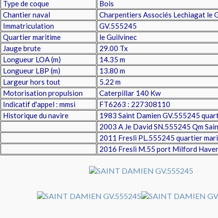
Type de coque
Bois
Chantier naval
Charpentiers Associés Lechiagat le 
Immatriculation
GV.555245
Quartier maritime
le Guilvinec
Jauge brute
29.00 Tx
Longueur LOA (m)
14.35 m
Longueur LBP (m)
13.80 m
Largeur hors tout
5.22 m
Motorisation propulsion
Caterpillar 140 Kw
Indicatif d'appel : mmsi
FT6263 : 227308110
Historique du navire
1983 Saint Damien GV.555245 quarti
2003 A Je David SN.555245 Qm Sain
2011 Fresli PL.555245 quartier mar
2016 Fresli M.55 port Milford Have