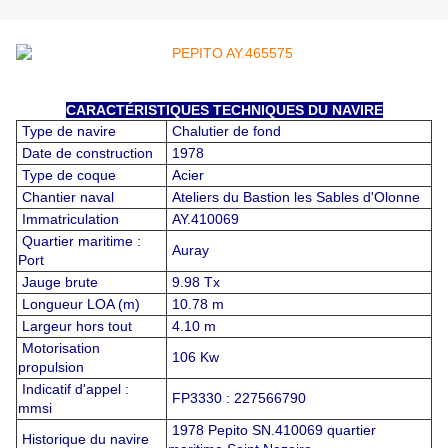
CARACTÉRISTIQUES TECHNIQUES DU NAVIRE
Type de navire
Chalutier de fond
Date de construction
1978
Type de coque
Acier
Chantier naval
Ateliers du Bastion les Sables d'Olonne
Immatriculation
AY.410069
Quartier maritime :
Auray
Port
Jauge brute
9.98 Tx
Longueur LOA (m)
10.78 m
Largeur hors tout
4.10 m
Motorisation
106 Kw
propulsion
Indicatif d'appel :
FP3330 : 227566790
mmsi
1978 Pepito SN.410069 quartier
Historique du navire