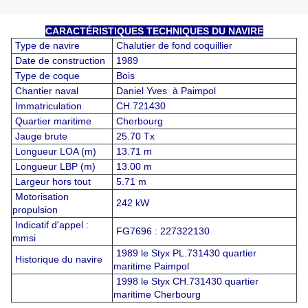
CARACTÉRISTIQUES TECHNIQUES DU NAVIRE
Type de navire
Chalutier de fond coquillier
Date de construction
1989
Type de coque
Bois
Chantier naval
Daniel Yves à Paimpol
Immatriculation
CH.721430
Quartier maritime
Cherbourg
Jauge brute
25.70 Tx
Longueur LOA (m)
13.71 m
Longueur LBP (m)
13.00 m
Largeur hors tout
5.71 m
Motorisation
242 kW
propulsion
Indicatif d'appel :
FG7696 : 227322130
mmsi
1989 le Styx PL.731430 quartier
Historique du navire
maritime Paimpol
1998
le Styx CH.731430 quartier
maritime Cherbourg