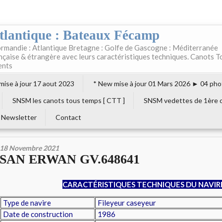
tlantique : Bateaux Fécamp
rmandie : Atlantique Bretagne : Golfe de Gascogne : Méditerranée
ançaise & étrangère avec leurs caractéristiques techniques. Canots T
ents
 mise à jour 17 aout 2023
* New mise à jour 01 Mars 2026 ► 04 pho
SNSM les canots tous temps [ CTT ]
SNSM vedettes de 1ère c
Newsletter
Contact
18 Novembre 2021
SAN ERWAN GV.648641
CARACTÉRISTIQUES TECHNIQUES DU NAVIR
Type de navire
Fileyeur caseyeur
Date de construction
1986