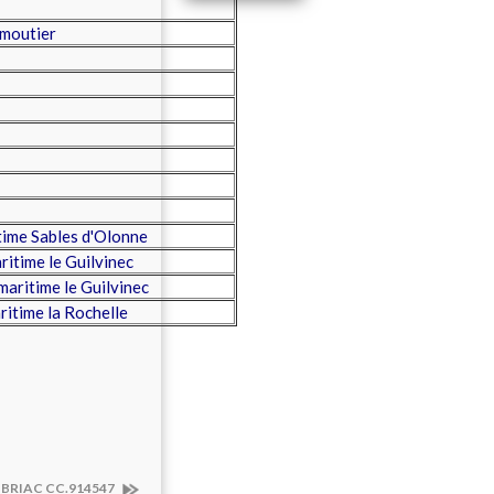
rmoutier
ime Sables d'Olonne
itime le Guilvinec
aritime le Guilvinec
itime la Rochelle
 BRIAC CC.914547