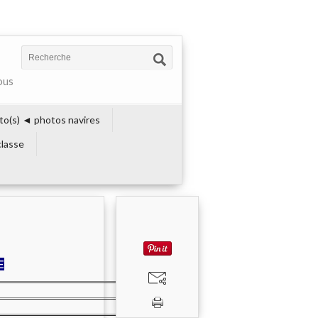
ous
to(s) ◄ photos navires
lasse
E