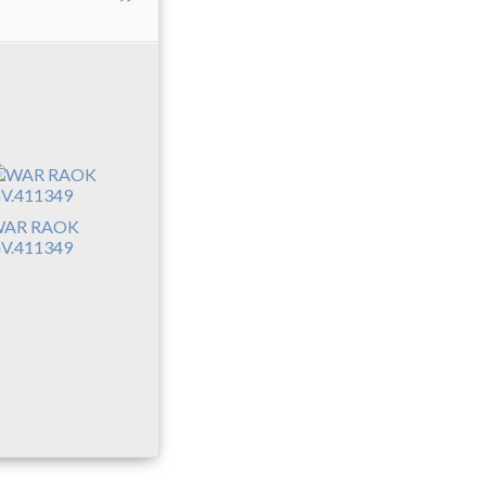
AR RAOK
V.411349