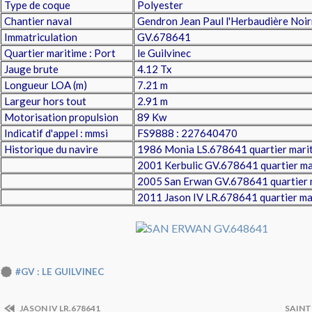
Type de coque
Polyester
Chantier naval
Gendron Jean Paul l'Herbaudière Noi
Immatriculation
GV.678641
Quartier maritime : Port
le Guilvinec
Jauge brute
4.12 Tx
Longueur LOA (m)
7.21 m
Largeur hors tout
2.91 m
Motorisation propulsion
89 Kw
Indicatif d'appel : mmsi
FS9888 : 227640470
Historique du navire
1986 Monia LS.678641 quartier marit
2001 Kerbulic GV.678641 quartier mar
2005 San Erwan GV.678641 quartier m
2011 Jason IV LR.678641 quartier mar
#GV : LE GUILVINEC
JASON IV LR.678641
SAINT