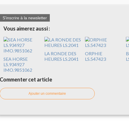
S'inscrire à la newsletter
Vous aimerez aussi :
LA RONDE DES
ORPHIE
B
SEA HORSE
HEURES LS.2041
LS.547423
L
LS.934927
IMO.9851062
Commenter cet article
Ajouter un commentaire