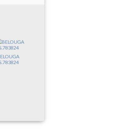
ELOUGA
S.783824