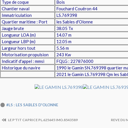
Type de coque
Bois
Chantier naval
Fouchard Couëron 44
Immatriculation
LS.769398
Quartier maritime : Port
les Sables d'Olonne
Jauge brute
38.05 Tx
Longueur LOA (m)
14.07 m
Longueur LBP (m)
12.05 m
Largeur hors tout
5.56 m
Motorisation propulsion
243 Kw
Indicatif d'appel : mmsi
FQLG : 227876000
Historique du navire
1990 le Gamin SN.769398 quartier ma
2021 le Gamin LS.769398 Qm les Sabl
#LS : LES SABLES D'OLONNE
LE P'TIT CAPRICE PL.625645 IMO.8543589
REVE DU 