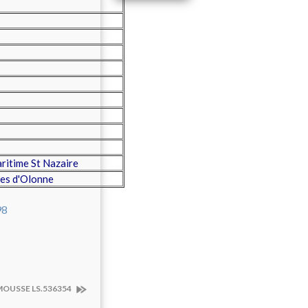
ritime St Nazaire
es d'Olonne
MOUSSE LS.536354