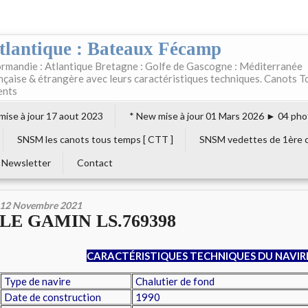
tlantique : Bateaux Fécamp
rmandie : Atlantique Bretagne : Golfe de Gascogne : Méditerranée
ançaise & étrangère avec leurs caractéristiques techniques. Canots T
ents
 mise à jour 17 aout 2023
* New mise à jour 01 Mars 2026 ► 04 pho
SNSM les canots tous temps [ CTT ]
SNSM vedettes de 1ère c
Newsletter
Contact
12 Novembre 2021
LE GAMIN LS.769398
CARACTÉRISTIQUES TECHNIQUES DU NAVIR
Type de navire
Chalutier de fond
Date de construction
1990