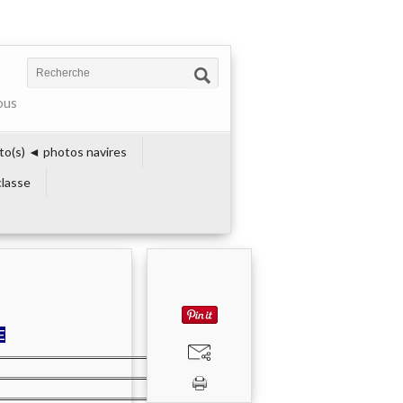
ous
to(s) ◄ photos navires
lasse
E