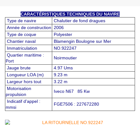
CARACTÉRISTIQUES TECHNIQUES DU NAVIRE
Type de navire
Chalutier de fond dragues
Année de construction
2006
Type de coque
Polyester
Chantier naval
Blamengin Boulogne sur Mer
Immatriculation
NO.922247
Quartier maritime :
Noirmoutier
Port
Jauge brute
4.97 Ums
Longueur LOA (m)
9.23 m
Largeur hors tout
3.22 m
Motorisation
Iveco N67 85 Kw
propulsion
Indicatif d'appel :
FGE7506 : 227672280
mmsi