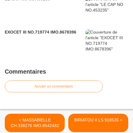
EXOCET III NO.719774 IMO.8678396
Commentaires
Ajouter un commentaire
< MASSABIELLE
BIRIATOU II LS.918535 >
CH.338276 IMO.8542482