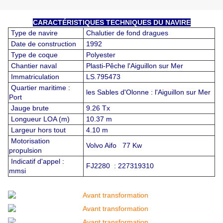
CARACTÉRISTIQUES TECHNIQUES DU NAVIRE
Type de navire
Chalutier de fond dragues
Date de construction
1992
Type de coque
Polyester
Chantier naval
Plasti-Pêche l'Aiguillon sur Mer
Immatriculation
LS.795473
Quartier maritime :
les Sables d'Olonne : l'Aiguillon sur Mer
Port
Jauge brute
9.26 Tx
Longueur LOA (m)
10.37 m
Largeur hors tout
4.10 m
Motorisation
Volvo Aifo 77 Kw
propulsion
Indicatif d'appel :
FJ2280 : 227319310
mmsi