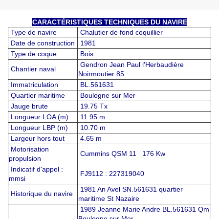
CARACTÉRISTIQUES TECHNIQUES DU NAVIRE
Type de navire
Chalutier de fond coquillier
Date de construction
1981
Type de coque
Bois
Gendron Jean Paul l'Herbaudière
Chantier naval
Noirmoutier 85
Immatriculation
BL.561631
Quartier maritime
Boulogne sur Mer
Jauge brute
19.75 Tx
Longueur LOA (m)
11.95 m
Longueur LBP (m)
10.70 m
Largeur hors tout
4.65 m
Motorisation
Cummins QSM 11 176 Kw
propulsion
Indicatif d'appel :
FJ9112 : 227319040
mmsi
1981 An Avel SN.561631 quartier
Historique du navire
maritime St Nazaire
1989 Jeanne Marie Andre BL.561631 Qm
Boulogne sur Mer