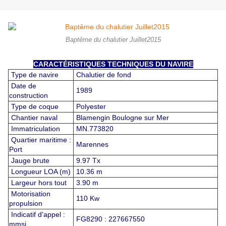
Baptême du chalutier Juillet2015
CARACTÉRISTIQUES TECHNIQUES DU NAVIRE
Type de navire
Chalutier de fond
Date de
1989
construction
Type de coque
Polyester
Chantier naval
Blamengin Boulogne sur Mer
Immatriculation
MN.773820
Quartier maritime :
Marennes
Port
Jauge brute
9.97 Tx
Longueur LOA (m)
10.36 m
Largeur hors tout
3.90 m
Motorisation
110 Kw
propulsion
Indicatif d'appel :
FG8290 : 227667550
mmsi