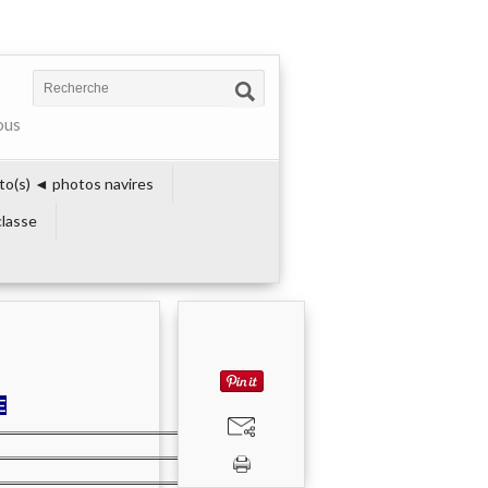
ous
to(s) ◄ photos navires
lasse
E