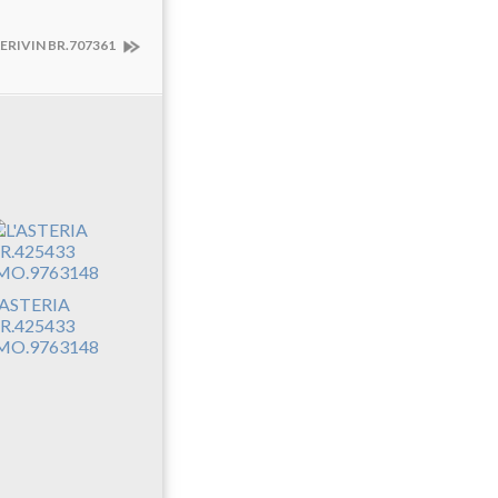
ERIVIN BR.707361
'ASTERIA
R.425433
MO.9763148