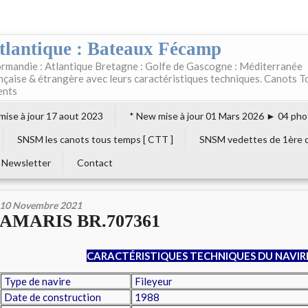
tlantique : Bateaux Fécamp
rmandie : Atlantique Bretagne : Golfe de Gascogne : Méditerranée
ançaise & étrangère avec leurs caractéristiques techniques. Canots T
ents
 mise à jour 17 aout 2023
* New mise à jour 01 Mars 2026 ► 04 pho
SNSM les canots tous temps [ CTT ]
SNSM vedettes de 1ère c
Newsletter
Contact
10 Novembre 2021
AMARIS BR.707361
CARACTÉRISTIQUES TECHNIQUES DU NAVIR
Type de navire
Fileyeur
Date de construction
1988