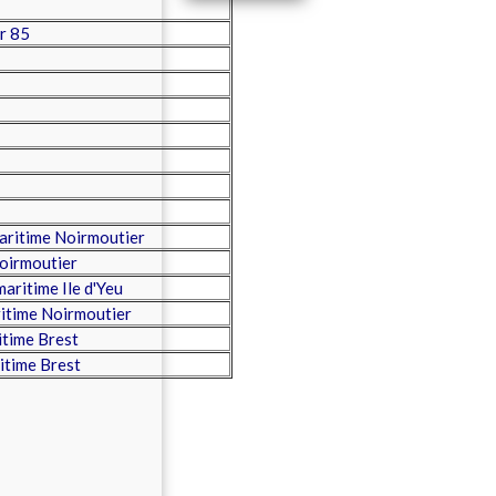
er 85
aritime Noirmoutier
oirmoutier
ritime Ile d'Yeu
itime Noirmoutier
time Brest
itime Brest