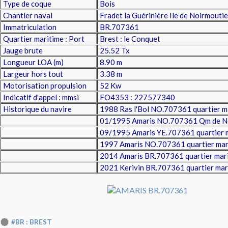
Type de coque
Bois
Chantier naval
Fradet la Guérinière Ile de Noirmouti
Immatriculation
BR.707361
Quartier maritime : Port
Brest : le Conquet
Jauge brute
25.52 Tx
Longueur LOA (m)
8.90 m
Largeur hors tout
3.38 m
Motorisation propulsion
52 Kw
Indicatif d'appel : mmsi
FO4353 : 227577340
Historique du navire
1988 Ras l'Bol NO.707361 quartier m
01/1995 Amaris NO.707361 Qm de N
09/1995 Amaris YE.707361 quartier ma
1997 Amaris NO.707361 quartier mar
2014 Amaris BR.707361 quartier mari
2021 Kerivin BR.707361 quartier mar
#BR : BREST