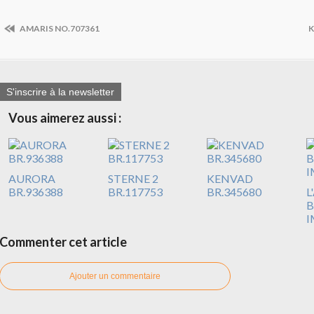
AMARIS NO.707361
K
S'inscrire à la newsletter
Vous aimerez aussi :
AURORA
STERNE 2
KENVAD
BR.936388
BR.117753
BR.345680
L
B
I
Commenter cet article
Ajouter un commentaire