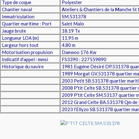
Type de coque
Polyester
Chantier naval
A
teliers &
C
hantiers de la
M
anche St 
Immatriculation
SM.531378
Quartier maritime : Port
Saint Malo
Jauge brute
18.19 Tx
Longueur LOA (m)
11.95 m
Largeur hors tout
4.80 m
Motorisation propulsion
Daewoo 176 Kw
Indicatif d'appel : mmsi
FS3390 : 227559890
Historique du navire
1981 Eugène Désiré DP.531378 quart
1989 Morgat GV.531378 quartier mari
2003 Petit SB.531378 quartier mariti
2008 P'tit Celte SB.531378 quartier 
2009 P'tit Celte SM.53137 quartier m
2012 Grand Celte BA.531378 Qm de
2023 l'Ellyzo SB.531378 quartier mar