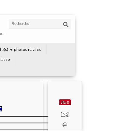
ous
to(s) ◄ photos navires
lasse
E