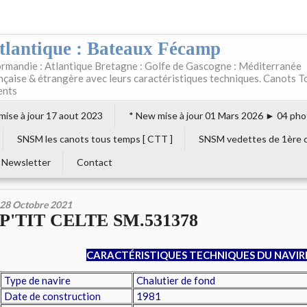
tlantique : Bateaux Fécamp
rmandie : Atlantique Bretagne : Golfe de Gascogne : Méditerranée
ançaise & étrangère avec leurs caractéristiques techniques. Canots T
ents
 mise à jour 17 aout 2023
* New mise à jour 01 Mars 2026 ► 04 pho
SNSM les canots tous temps [ CTT ]
SNSM vedettes de 1ère c
Newsletter
Contact
28 Octobre 2021
P'TIT CELTE SM.531378
CARACTÉRISTIQUES TECHNIQUES DU NAVIR
Type de navire
Chalutier de fond
Date de construction
1981