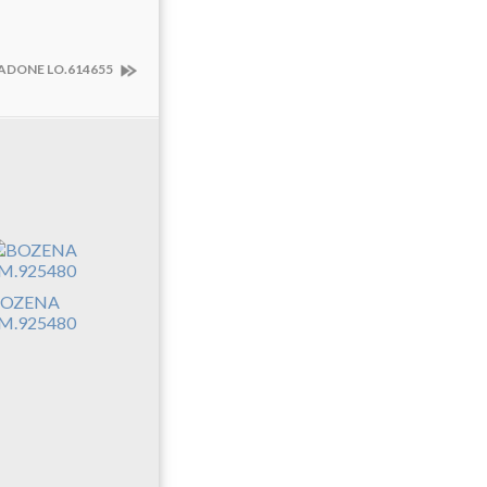
LADONE LO.614655
OZENA
M.925480