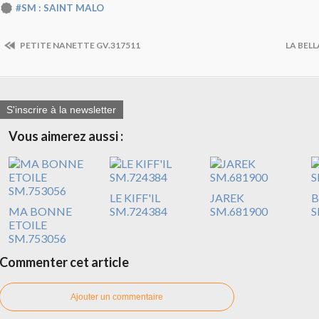
#SM : SAINT MALO
PETITE NANETTE GV.317511
LA BEL
S'inscrire à la newsletter
Vous aimerez aussi :
LE KIFF'IL
JAREK
B
MA BONNE
SM.724384
SM.681900
S
ETOILE
SM.753056
Commenter cet article
Ajouter un commentaire