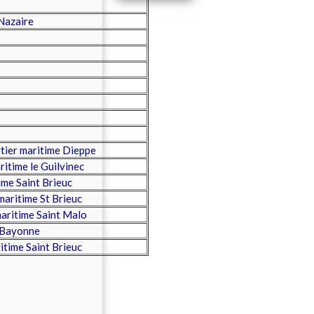
Nazaire
ier maritime Dieppe
time le Guilvinec
me Saint Brieuc
maritime St Brieuc
aritime Saint Malo
 Bayonne
itime Saint Brieuc