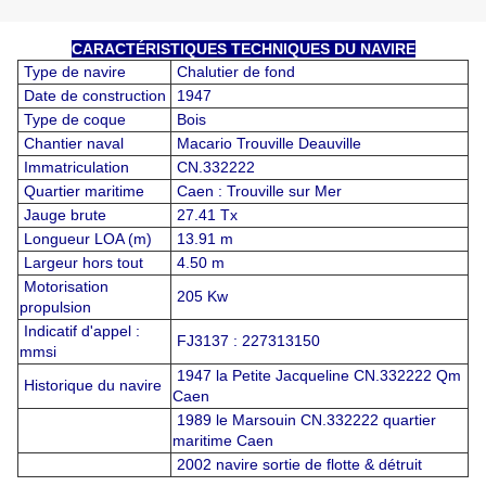
CARACTÉRISTIQUES TECHNIQUES DU NAVIRE
Type de navire
Chalutier de fond
Date de construction
1947
Type de coque
Bois
Chantier naval
Macario Trouville Deauville
Immatriculation
CN.332222
Quartier maritime
Caen : Trouville sur Mer
Jauge brute
27.41 Tx
Longueur LOA (m)
13.91 m
Largeur hors tout
4.50 m
Motorisation
205 Kw
propulsion
Indicatif d'appel :
FJ3137 : 227313150
mmsi
1947 la Petite Jacqueline CN.332222 Qm
Historique du navire
Caen
1989 le Marsouin CN.332222 quartier
maritime Caen
2002 navire sortie de flotte & détruit