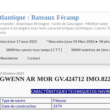
tlantique : Bateaux Fécamp
rmandie : Atlantique Bretagne : Golfe de Gascogne : Méditerranée
ançaise & étrangère avec leurs caractéristiques techniques. Canots T
ents
 mise à jour 17 aout 2023
* New mise à jour 01 Mars 2026 ► 04 pho
SNSM les canots tous temps [ CTT ]
SNSM vedettes de 1ère c
Newsletter
Contact
2 Octobre 2021
GWENN AR MOR GV.424712 IMO.822
CARACTÉRISTIQUES TECHNIQUES DU NAVIR
Type de navire
Fileyeur
Date de construction
1979