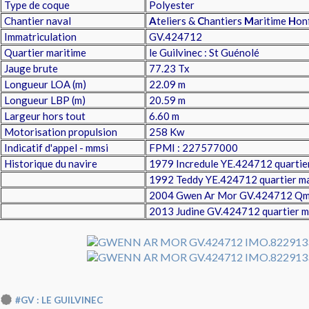
Type de coque
Polyester
Chantier naval
A
teliers &
C
hantiers
M
aritime
H
on
Immatriculation
GV.424712
Quartier maritime
le Guilvinec : St Guénolé
Jauge brute
77.23 Tx
Longueur LOA (m)
22.09 m
Longueur LBP (m)
20.59 m
Largeur hors tout
6.60 m
Motorisation propulsion
258 Kw
Indicatif d'appel - mmsi
FPMI : 227577000
Historique du navire
1979 Incredule YE.424712 quartier
1992 Teddy YE.424712 quartier mar
2004 Gwen Ar Mor GV.424712 Qm l
2013 Judine GV.424712 quartier ma
#GV : LE GUILVINEC