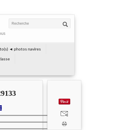
ous
to(s) ◄ photos navires
lasse
9133
E