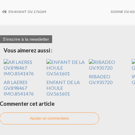
EN AVANT GV.176269
JUDINE GV.42
S'inscrire à la newsletter
Vous aimerez aussi :
RIBADEO
W
AR LAERES
ENFANT DE LA
GV.935720
G
GV.898467
HOULE
IMO.8541476
GV.561601
Commenter cet article
Ajouter un commentaire