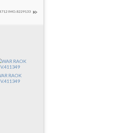
4712 IMO.8229133
AR RAOK
V.411349