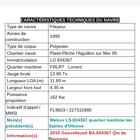
CARACTÉRISTIQUES TECHNIQUES DU NAVIRE
Type de navire
Fileyeur
Année de
1995
construction
Type de coque
Polyester
Chantier naval
Plasti-Pêche l'Aiguillon sur Mer 85
Immatriculation
LO.834367
Quartier maritime
FRLRT Lorient
Jauge brute
13.86 Tx
Longueur LOA (m)
11.89 m
Largeur hors tout
4.35 m
Puissance
162 Kw
propulsion
Indicatif d'appel /
FL9603 / 227315980
MMSI
Nom(s)
Melcor LS.834367 quartier maritime les
précédent(s)
Sables d'Olonne
2010 Guevellezed BA.834367 Qm de
Information(s)
Bayonne