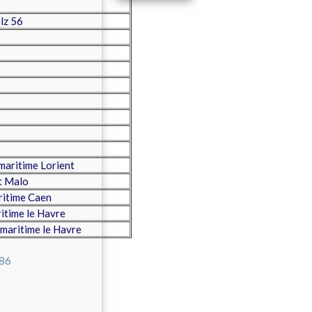
lz 56
maritime Lorient
t Malo
ritime Caen
itime le Havre
maritime le Havre