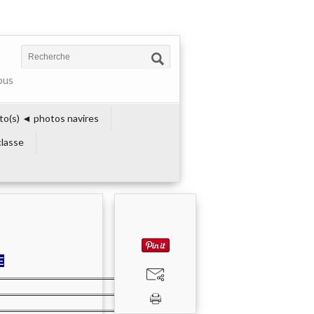
ous
to(s) ◄ photos navires
lasse
E