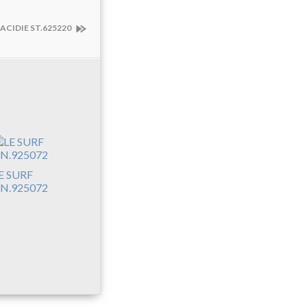
ACIDIE ST.625220
E SURF
N.925072