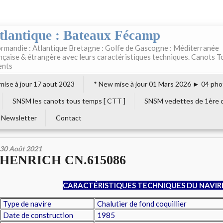
tlantique : Bateaux Fécamp
rmandie : Atlantique Bretagne : Golfe de Gascogne : Méditerranée
ançaise & étrangère avec leurs caractéristiques techniques. Canots T
ents
 mise à jour 17 aout 2023
* New mise à jour 01 Mars 2026 ► 04 pho
SNSM les canots tous temps [ CTT ]
SNSM vedettes de 1ère c
Newsletter
Contact
30 Août 2021
HENRICH CN.615086
CARACTÉRISTIQUES TECHNIQUES DU NAVIR
Type de navire
Chalutier de fond coquillier
Date de construction
1985