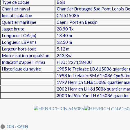
Type de coque
Bois
Chantier naval
C
hantier
B
retagne
S
ud Pont Lorois Be
Immatriculation
CN.615086
Quartier maritime
Caen : Port en Bessin
Jauge brute
28.90 Tx
Longueur LOA (m)
13.40 m
Longueur LBP (m)
12.50 m
Largeur hors tout
5.12 m
Motorisation propulsion
243 Kw
Indicatif d'appel : mmsi
FIJU : 227118400
Historique du navire
1985 le Trelazec LO.615086 quartier 
1998 le Trelazec SM.615086 Qm Sain
1999 Henrich CN.615086 quartier ma
2002 Henrich LH.615086 quartier mar
2003 le Père Yao LH.615086 quartier 
#CN : CAEN