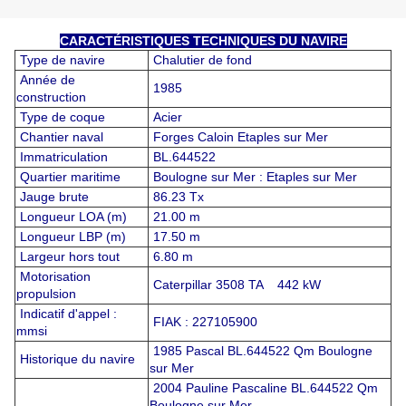
CARACTÉRISTIQUES TECHNIQUES DU NAVIRE
Type de navire
Chalutier de fond
Année de
1985
construction
Type de coque
Acier
Chantier naval
Forges Caloin Etaples sur Mer
Immatriculation
BL.644522
Quartier maritime
Boulogne sur Mer : Etaples sur Mer
Jauge brute
86.23 Tx
Longueur LOA (m)
21.00 m
Longueur LBP (m)
17.50 m
Largeur hors tout
6.80 m
Motorisation
Caterpillar 3508 TA 442 kW
propulsion
Indicatif d'appel :
FIAK : 227105900
mmsi
1985 Pascal BL.644522 Qm Boulogne
Historique du navire
sur Mer
2004 Pauline Pascaline BL.644522 Qm
Boulogne sur Mer