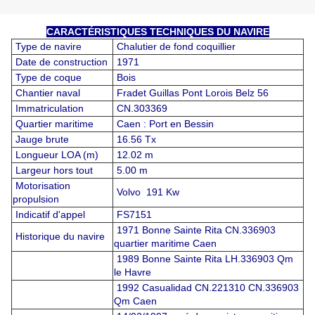
CARACTÉRISTIQUES TECHNIQUES DU NAVIRE
Type de navire
Chalutier de fond coquillier
Date de construction
1971
Type de coque
Bois
Chantier naval
Fradet Guillas Pont Lorois Belz 56
Immatriculation
CN.303369
Quartier maritime
Caen : Port en Bessin
Jauge brute
16.56 Tx
Longueur LOA (m)
12.02 m
Largeur hors tout
5.00 m
Motorisation
Volvo 191 Kw
propulsion
Indicatif d'appel
FS7151
1971 Bonne Sainte Rita CN.336903
Historique du navire
quartier maritime Caen
1989 Bonne Sainte Rita LH.336903 Qm
le Havre
1992 Casualidad CN.221310 CN.336903
Qm Caen