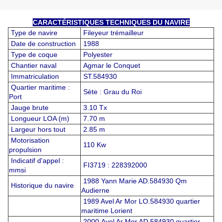
CARACTÉRISTIQUES TECHNIQUES DU NAVIRE
Type de navire
Fileyeur trémailleur
Date de construction
1988
Type de coque
Polyester
Chantier naval
Agmar le Conquet
Immatriculation
ST.584930
Quartier maritime :
Sète : Grau du Roi
Port
Jauge brute
3.10 Tx
Longueur LOA (m)
7.70 m
Largeur hors tout
2.85 m
Motorisation
110 Kw
propulsion
Indicatif d'appel :
FI3719 : 228392000
mmsi
1988 Yann Marie AD.584930 Qm
Historique du navire
Audierne
1989 Avel Ar Mor LO.584930 quartier
maritime Lorient
2000 Avel Ar Mor AD.584930 quartier