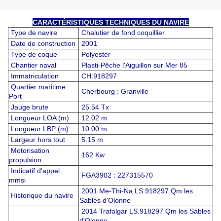
CARACTÉRISTIQUES TECHNIQUES DU NAVIRE
Type de navire
Chalutier de fond coquillier
Date de construction
2001
Type de coque
Polyester
Chantier naval
Plasti-Pêche l'Aiguillon sur Mer 85
Immatriculation
CH.918297
Quartier maritime :
Cherbourg : Granville
Port
Jauge brute
25.54 Tx
Longueur LOA (m)
12.02 m
Longueur LBP (m)
10.00 m
Largeur hors tout
5.15 m
Motorisation
162 Kw
propulsion
Indicatif d'appel :
FGA3902 : 227315570
mmsi
2001 Me-Thi-Na LS.918297 Qm les
Historique du navire
Sables d'Olonne
2014 Trafalgar LS.918297 Qm les Sables
d'Olonne