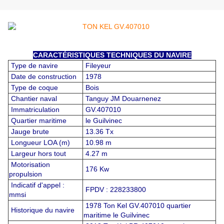
CARACTÉRISTIQUES TECHNIQUES DU NAVIRE
Type de navire
Fileyeur
Date de construction
1978
Type de coque
Bois
Chantier naval
Tanguy JM Douarnenez
Immatriculation
GV.407010
Quartier maritime
le Guilvinec
Jauge brute
13.36 Tx
Longueur LOA (m)
10.98 m
Largeur hors tout
4.27 m
Motorisation
176 Kw
propulsion
Indicatif d'appel :
FPDV : 228233800
mmsi
1978 Ton Kel GV.407010 quartier
Historique du navire
maritime le Guilvinec