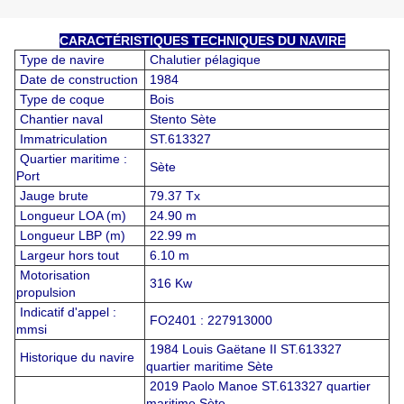
CARACTÉRISTIQUES TECHNIQUES DU NAVIRE
Type de navire
Chalutier pélagique
Date de construction
1984
Type de coque
Bois
Chantier naval
Stento Sète
Immatriculation
ST.613327
Quartier maritime :
Sète
Port
Jauge brute
79.37 Tx
Longueur LOA (m)
24.90 m
Longueur LBP (m)
22.99 m
Largeur hors tout
6.10 m
Motorisation
316 Kw
propulsion
Indicatif d'appel :
FO2401 : 227913000
mmsi
1984 Louis Gaëtane II ST.613327
Historique du navire
quartier maritime Sète
2019 Paolo Manoe ST.613327 quartier
maritime Sète