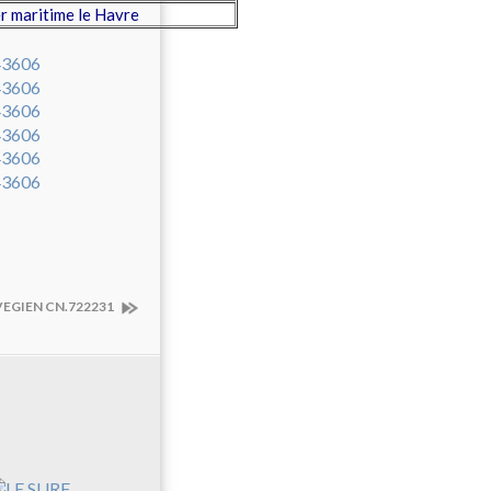
 maritime le Havre
EGIEN CN.722231