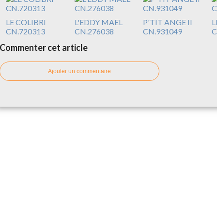
LE COLIBRI
L'EDDY MAEL
P'TIT ANGE II
L
CN.720313
CN.276038
CN.931049
C
Commenter cet article
Ajouter un commentaire