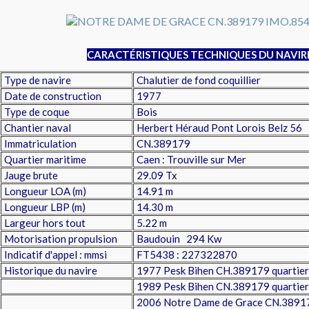
CARACTÉRISTIQUES TECHNIQUES DU NAVIR
Type de navire
Chalutier de fond coquillier
Date de construction
1977
Type de coque
Bois
Chantier naval
Herbert Héraud Pont Lorois Belz 56
Immatriculation
CN.389179
Quartier maritime
Caen : Trouville sur Mer
Jauge brute
29.09 Tx
Longueur LOA (m)
14.91 m
Longueur LBP (m)
14.30 m
Largeur hors tout
5.22 m
Motorisation propulsion
Baudouin 294 Kw
Indicatif d'appel : mmsi
FT5438 : 227322870
Historique du navire
1977 Pesk Bihen CH.389179 quartier
1989 Pesk Bihen CN.389179 quartier
2006 Notre Dame de Grace CN.3891