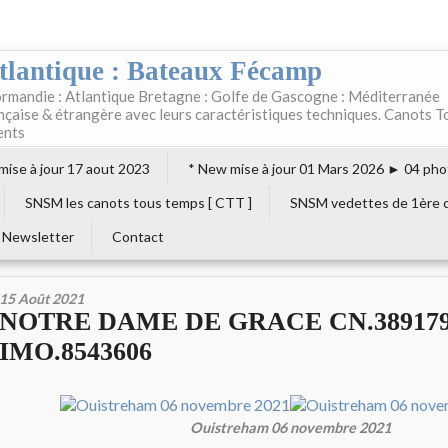
tlantique : Bateaux Fécamp
rmandie : Atlantique Bretagne : Golfe de Gascogne : Méditerranée
ançaise & étrangère avec leurs caractéristiques techniques. Canots T
ents
 mise à jour 17 aout 2023
* New mise à jour 01 Mars 2026 ► 04 pho
SNSM les canots tous temps [ CTT ]
SNSM vedettes de 1ère c
Newsletter
Contact
15 Août 2021
NOTRE DAME DE GRACE CN.38917
IMO.8543606
Ouistreham 06 novembre 2021