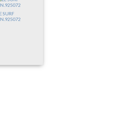
E SURF
N.925072