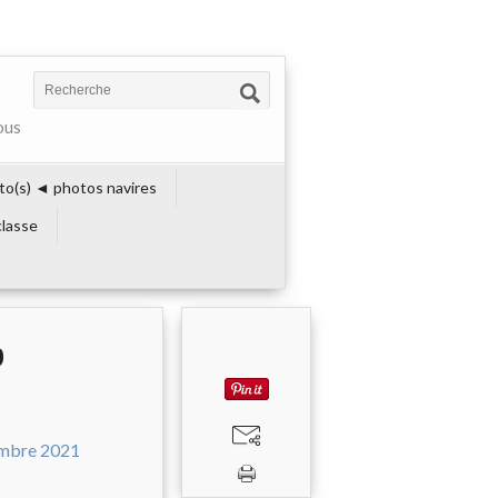
ous
to(s) ◄ photos navires
lasse
9