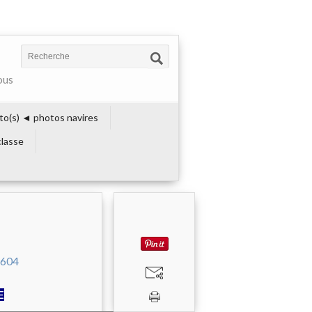
ous
to(s) ◄ photos navires
lasse
E