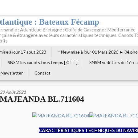
tlantique : Bateaux Fécamp
rmandie : Atlantique Bretagne : Golfe de Gascogne : Méditerranée
ançaise & étrangère avec leurs caractéristiques techniques. Canots T
ents
 mise à jour 17 aout 2023
* New mise à jour 01 Mars 2026 ► 04 pho
SNSM les canots tous temps [ CTT ]
SNSM vedettes de 1ère c
Newsletter
Contact
23 Août 2021
MAJEANDA BL.711604
CARACTÉRISTIQUES TECHNIQUES DU NAVIR