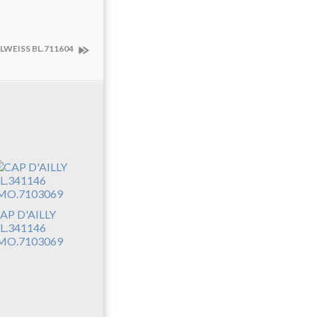
ELWEISS BL.711604
AP D'AILLY
L.341146
MO.7103069