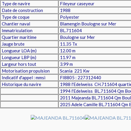
Type de navire
Fileyeur caseyeur
Date de construction
1988
Type de coque
Polyester
Chantier naval
Blamengin Boulogne sur Mer
Immatriculation
BL.711604
Quartier maritime
Boulogne sur Mer
Jauge brute
11.35 Tx
Longueur LOA (m)
12.00 m
Longueur LBP (m)
11.97 m
Largeur hors tout
3.99 m
Motorisation propulsion
Scania 221 Kw
Indicatif d'appel : mmsi
FI8805 : 227312440
Historique du navire
1988 l'Edelweiss CH.711604 quarti
1994 l'Edelweiss BL.711604 Qm Bo
2011 Majeanda BL.711604 Qm Boul
2025 Adele Camille BL.711604 Qm 