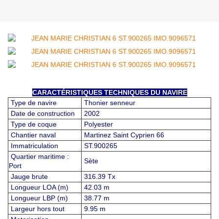
CARACTÉRISTIQUES TECHNIQUES DU NAVIRE
Type de navire
Thonier senneur
Date de construction
2002
Type de coque
Polyester
Chantier naval
Martinez Saint Cyprien 66
Immatriculation
ST.900265
Quartier maritime :
Sète
Port
Jauge brute
316.39 Tx
Longueur LOA (m)
42.03 m
Longueur LBP (m)
38.77 m
Largeur hors tout
9.95 m