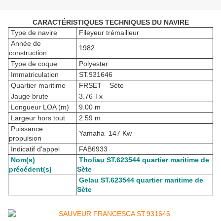
CARACTÉRISTIQUES TECHNIQUES DU NAVIRE
Type de navire
Fileyeur trémailleur
Année de
1982
construction
Type de coque
Polyester
Immatriculation
ST.931646
Quartier maritime
FRSET Sète
Jauge brute
3.76 Tx
Longueur LOA (m)
9.00 m
Largeur hors tout
2.59 m
Puissance
Yamaha 147 Kw
propulsion
Indicatif d'appel
FAB6933
Nom(s)
Tholiau ST.623544 quartier maritime de
précédent(s)
Sète
Gelau ST.623544 quartier maritime de
Sète