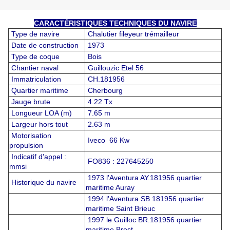
CARACTÉRISTIQUES TECHNIQUES DU NAVIRE
Type de navire
Chalutier fileyeur trémailleur
Date de construction
1973
Type de coque
Bois
Chantier naval
Guillouzic Etel 56
Immatriculation
CH.181956
Quartier maritime
Cherbourg
Jauge brute
4.22 Tx
Longueur LOA (m)
7.65 m
Largeur hors tout
2.63 m
Motorisation
Iveco 66 Kw
propulsion
Indicatif d'appel :
FO836 : 227645250
mmsi
1973 l'Aventura AY.181956 quartier
Historique du navire
maritime Auray
1994 l'Aventura SB.181956 quartier
maritime Saint Brieuc
1997 le Guilloc BR.181956 quartier
maritime Brest