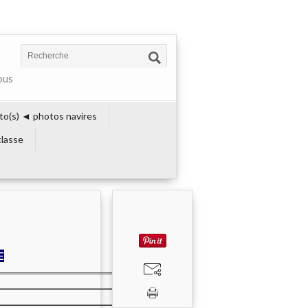
ous
to(s) ◄ photos navires
lasse
E