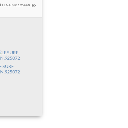
ÏTENA MX.195448
E SURF
N.925072