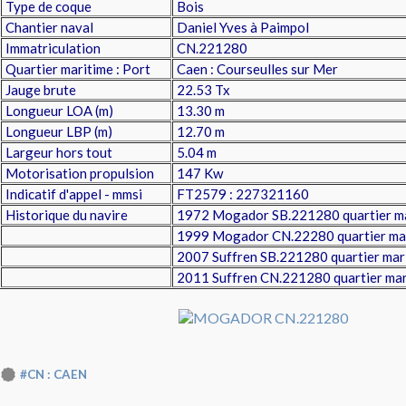
Type de coque
Bois
Chantier naval
Daniel Yves à Paimpol
Immatriculation
CN.221280
Quartier maritime : Port
Caen : Courseulles sur Mer
Jauge brute
22.53 Tx
Longueur LOA (m)
13.30 m
Longueur LBP (m)
12.70 m
Largeur hors tout
5.04 m
Motorisation propulsion
147 Kw
Indicatif d'appel - mmsi
FT2579 : 227321160
Historique du navire
1972
Mogador SB.221280 quartier mar
1999 Mogador CN.22280 quartier ma
2007 Suffren SB.221280 quartier mari
2011 Suffren CN.221280 quartier mar
#CN : CAEN