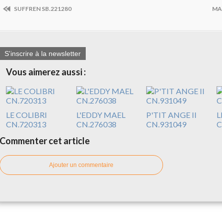
SUFFREN SB.221280
MA
S'inscrire à la newsletter
Vous aimerez aussi :
LE COLIBRI
L'EDDY MAEL
P'TIT ANGE II
L
CN.720313
CN.276038
CN.931049
C
Commenter cet article
Ajouter un commentaire