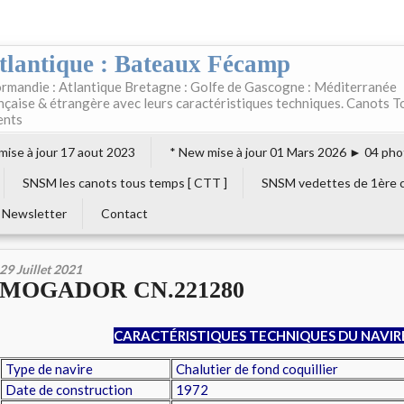
tlantique : Bateaux Fécamp
rmandie : Atlantique Bretagne : Golfe de Gascogne : Méditerranée
ançaise & étrangère avec leurs caractéristiques techniques. Canots T
ents
 mise à jour 17 aout 2023
* New mise à jour 01 Mars 2026 ► 04 pho
SNSM les canots tous temps [ CTT ]
SNSM vedettes de 1ère c
Newsletter
Contact
29 Juillet 2021
MOGADOR CN.221280
CARACTÉRISTIQUES TECHNIQUES DU NAVIR
Type de navire
Chalutier de fond coquillier
Date de construction
1972