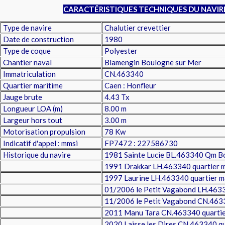
CARACTÉRISTIQUES TECHNIQUES DU NAVIR
Type de navire
Chalutier crevettier
Date de construction
1980
Type de coque
Polyester
Chantier naval
Blamengin Boulogne sur Mer
Immatriculation
CN.463340
Quartier maritime
Caen : Honfleur
Jauge brute
4.43 Tx
Longueur LOA (m)
8.00 m
Largeur hors tout
3.00 m
Motorisation propulsion
78 Kw
Indicatif d'appel : mmsi
FP7472 : 227586730
Historique du navire
1981 Sainte Lucie BL.463340 Qm B
1991 Drakkar LH.463340 quartier m
1997 Laurine LH.463340 quartier ma
01/2006 le Petit Vagabond LH.463
11/2006 le Petit Vagabond CN.46
2011 Manu Tara CN.463340 quartie
2020 Laisse les Dires CN.463340 qu