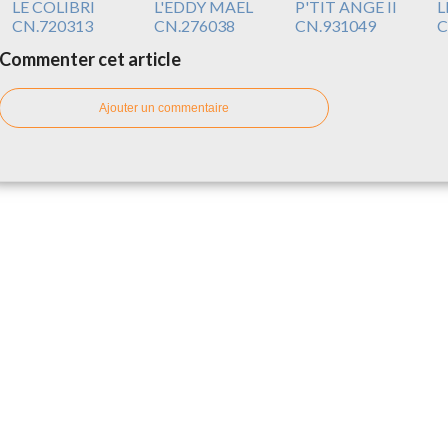
LE COLIBRI
L'EDDY MAEL
P'TIT ANGE II
L
CN.720313
CN.276038
CN.931049
C
Commenter cet article
Ajouter un commentaire