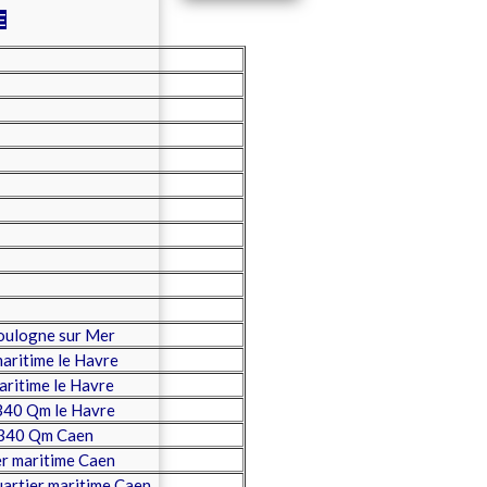
E
oulogne sur Mer
aritime le Havre
ritime le Havre
340 Qm le Havre
3340 Qm Caen
r maritime Caen
artier maritime Caen