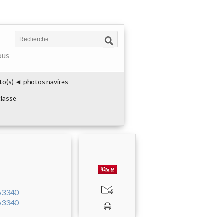
ous
to(s) ◄ photos navires
lasse