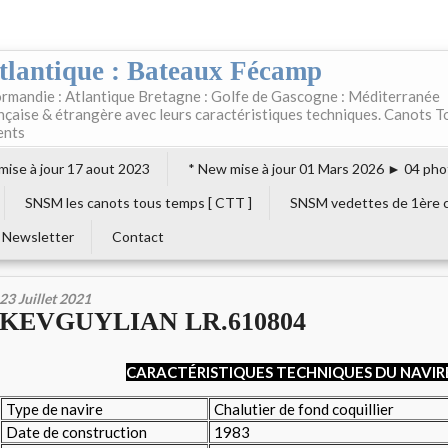
tlantique : Bateaux Fécamp
rmandie : Atlantique Bretagne : Golfe de Gascogne : Méditerranée
ançaise & étrangère avec leurs caractéristiques techniques. Canots T
ents
 mise à jour 17 aout 2023
* New mise à jour 01 Mars 2026 ► 04 pho
SNSM les canots tous temps [ CTT ]
SNSM vedettes de 1ère c
Newsletter
Contact
23 Juillet 2021
KEVGUYLIAN LR.610804
CARACTÉRISTIQUES TECHNIQUES DU NAVIR
Type de navire
Chalutier de fond coquillier
Date de construction
1983