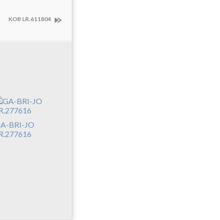
KOB LR.611804
A-BRI-JO
R.277616