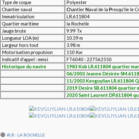
Type de coque
Polyester
Chantier naval
C
hantier
N
aval de la
P
resqu'ile le C
Immatriculation
LR.611804
Quartier maritime
la Rochelle
Jauge brute
9.99 Tx
Longueur LOA (m)
10.59 m
Largeur hors tout
3.98 m
Motorisation propulsion
110 Kw
Indicatif d'appel : mmsi
FT6040 : 227562550
Historique du navire
1983 Kob LR.611804 quartier mari
06/2003 Jeanne Désirée SM.6118
11/2003 Kevguylian LR.611804 Qm
2019 Desire SB.611804 quartier m
2020 Saint Laurent DP.611804 qu
#LR : LA ROCHELLE