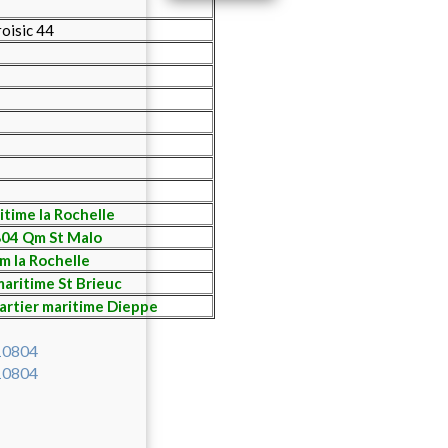
roisic 44
time la Rochelle
04 Qm St Malo
 la Rochelle
aritime St Brieuc
artier maritime Dieppe