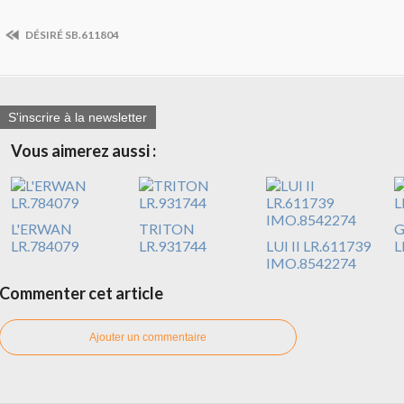
DÉSIRÉ SB.611804
S'inscrire à la newsletter
Vous aimerez aussi :
L'ERWAN
TRITON
G
LR.784079
LR.931744
LUI II LR.611739
L
IMO.8542274
Commenter cet article
Ajouter un commentaire