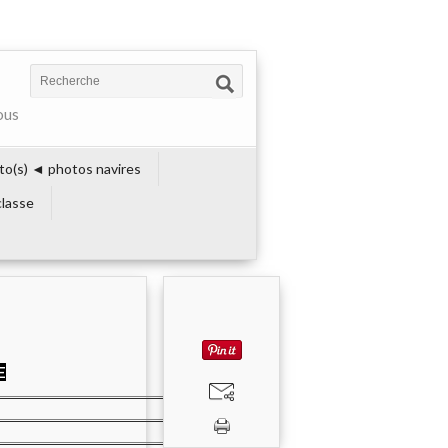
ous
to(s) ◄ photos navires
lasse
E