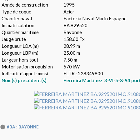
Année de construction
1995
Type de coque
Acier
Chantier naval
Factoria Naval Marin Espagne
Immatriculation
BA.929520
Quartier maritime
Bayonne
Jauge brute
158.60 Tx
Longueur LOA (m)
28.99 m
Longueur LBP (m)
25.00 m
Largeur hors tout
7.50 m
Motorisation propulsion
570 kW
Indicatif d'appel : mmsi
FLTR : 228349800
Nom(s) précédent(s)
Ferreira Martinez 3-VI-5-8-94 port
#BA : BAYONNE