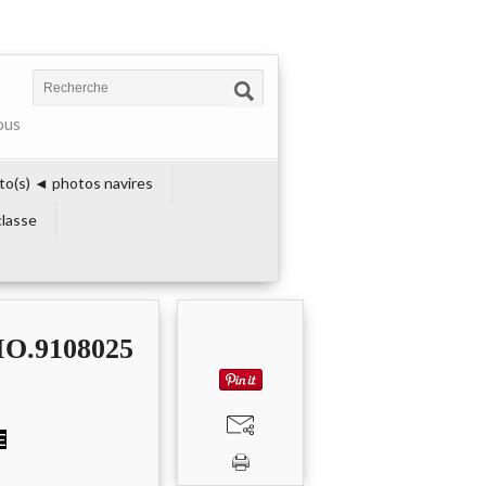
ous
to(s) ◄ photos navires
lasse
O.9108025
E