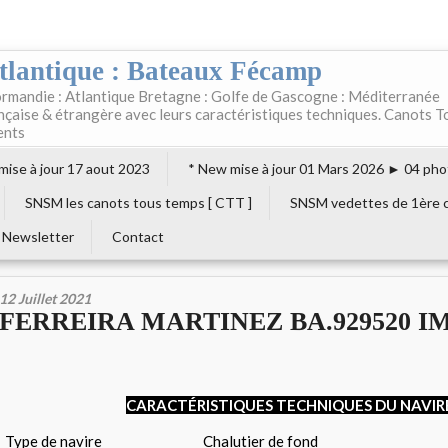
tlantique : Bateaux Fécamp
rmandie : Atlantique Bretagne : Golfe de Gascogne : Méditerranée
ançaise & étrangère avec leurs caractéristiques techniques. Canots T
ents
 mise à jour 17 aout 2023
* New mise à jour 01 Mars 2026 ► 04 pho
SNSM les canots tous temps [ CTT ]
SNSM vedettes de 1ère c
Newsletter
Contact
12 Juillet 2021
FERREIRA MARTINEZ BA.929520 IM
CARACTÉRISTIQUES TECHNIQUES DU NAVIR
Type de navire
Chalutier de fond