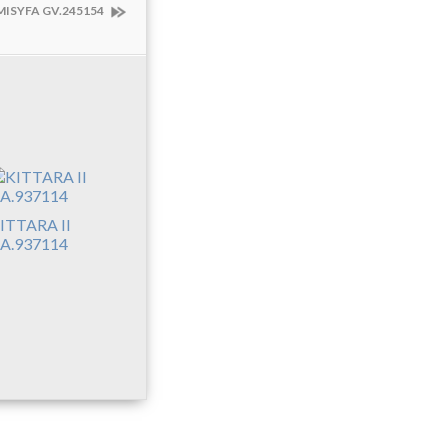
MISYFA GV.245154
ITTARA II
A.937114