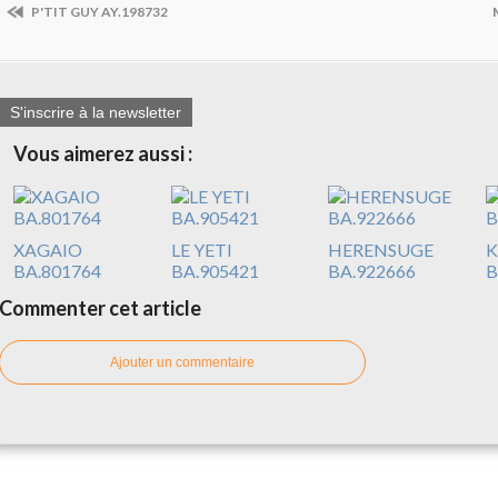
P'TIT GUY AY.198732
S'inscrire à la newsletter
Vous aimerez aussi :
XAGAIO
LE YETI
HERENSUGE
K
BA.801764
BA.905421
BA.922666
B
Commenter cet article
Ajouter un commentaire