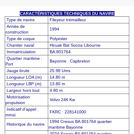
CARACTÉRISTIQUES TECHNIQUES DU NAVIRE
Type de navire
Fileyeur trémailleur
Année de
1994
construction
Type de coque
Polyester
Chantier naval
Hiruak Bat Socoa Libourne
Immatriculation
BA.801764
Quartier maritime :
Bayonne : Capbreton
Port
Jauge brute
25.98 Ums
Longueur LOA (m)
14.80 m
Longueur LBP (m)
13.80 m
Largeur hors tout
4.80 m
Motorisation
Volvo 246 Kw
propulsion
Indicatif d'appel :
FKRC : 228141000
mmsi
1994 Cresus BA.801764 quartier
Historique du navire
maritime Bayonne
2024 Xagaio BA.801764 quartier