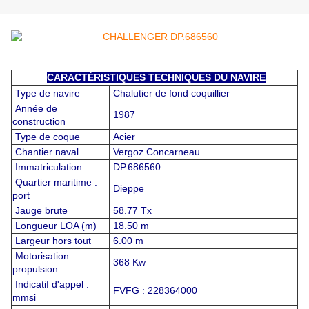
CARACTÉRISTIQUES TECHNIQUES DU NAVIRE
Type de navire
Chalutier de fond coquillier
Année de
1987
construction
Type de coque
Acier
Chantier naval
Vergoz Concarneau
Immatriculation
DP.686560
Quartier maritime :
Dieppe
port
Jauge brute
58.77 Tx
Longueur LOA (m)
18.50 m
Largeur hors tout
6.00 m
Motorisation
368 Kw
propulsion
Indicatif d'appel :
FVFG : 228364000
mmsi