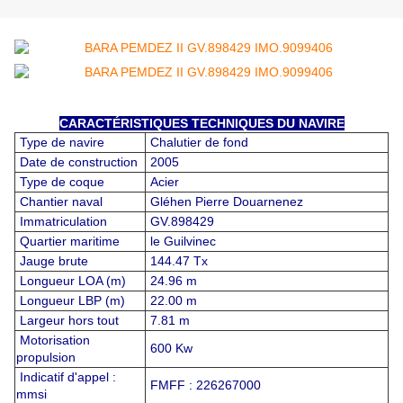
CARACTÉRISTIQUES TECHNIQUES DU NAVIRE
Type de navire
Chalutier de fond
Date de construction
2005
Type de coque
Acier
Chantier naval
Gléhen Pierre Douarnenez
Immatriculation
GV.898429
Quartier maritime
le Guilvinec
Jauge brute
144.47 Tx
Longueur LOA (m)
24.96 m
Longueur LBP (m)
22.00 m
Largeur hors tout
7.81 m
Motorisation
600 Kw
propulsion
Indicatif d'appel :
FMFF : 226267000
mmsi