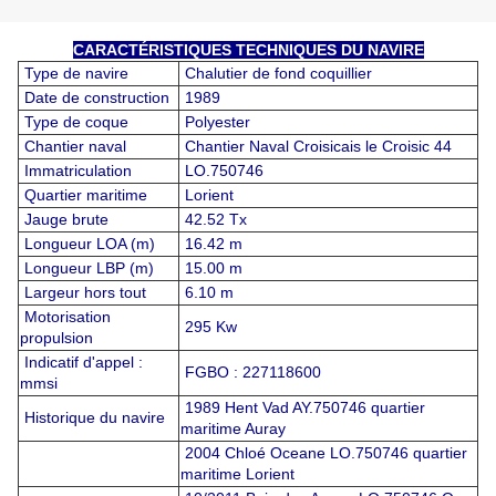
CARACTÉRISTIQUES TECHNIQUES DU NAVIRE
Type de navire
Chalutier de fond coquillier
Date de construction
1989
Type de coque
Polyester
Chantier naval
Chantier Naval Croisicais le Croisic 44
Immatriculation
LO.750746
Quartier maritime
Lorient
Jauge brute
42.52 Tx
Longueur LOA (m)
16.42 m
Longueur LBP (m)
15.00 m
Largeur hors tout
6.10 m
Motorisation
295 Kw
propulsion
Indicatif d'appel :
FGBO : 227118600
mmsi
1989 Hent Vad AY.750746 quartier
Historique du navire
maritime Auray
2004 Chloé Oceane LO.750746 quartier
maritime Lorient