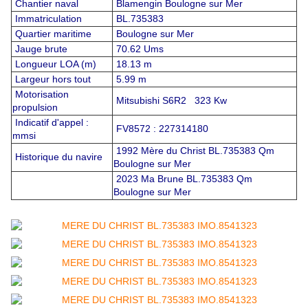
Chantier naval
Blamengin Boulogne sur Mer
Immatriculation
BL.735383
Quartier maritime
Boulogne sur Mer
Jauge brute
70.62 Ums
Longueur LOA (m)
18.13 m
Largeur hors tout
5.99 m
Motorisation
Mitsubishi S6R2 323 Kw
propulsion
Indicatif d'appel :
FV8572 : 227314180
mmsi
1992 Mère du Christ BL.735383 Qm
Historique du navire
Boulogne sur Mer
2023 Ma Brune BL.735383 Qm
Boulogne sur Mer