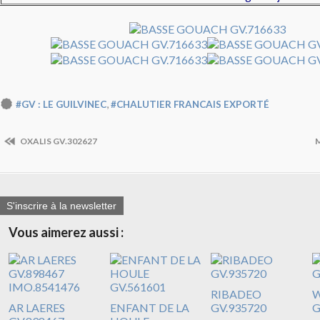
,
#GV : LE GUILVINEC
#CHALUTIER FRANCAIS EXPORTÉ
OXALIS GV.302627
S'inscrire à la newsletter
Vous aimerez aussi :
RIBADEO
W
AR LAERES
ENFANT DE LA
GV.935720
G