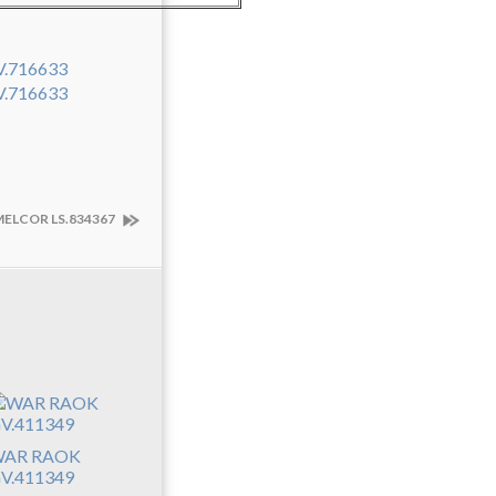
MELCOR LS.834367
AR RAOK
V.411349