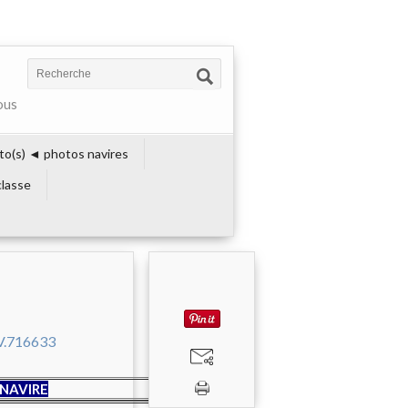
ous
to(s) ◄ photos navires
lasse
NAVIRE