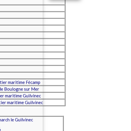
tier maritime Fécamp
de Boulogne sur Mer
r maritime Guilvinec
er maritime Guilvinec
rch le Guilvinec
6