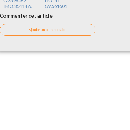
GV.898467
HOULE
IMO.8541476
GV.561601
Commenter cet article
Ajouter un commentaire