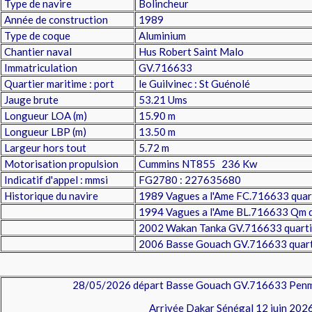
Type de navire
Bolincheur
Année de construction
1989
Type de coque
Aluminium
Chantier naval
Hus Robert Saint Malo
Immatriculation
GV.716633
Quartier maritime : port
le Guilvinec : St Guénolé
Jauge brute
53.21 Ums
Longueur LOA (m)
15.90 m
Longueur LBP (m)
13.50 m
Largeur hors tout
5.72 m
Motorisation propulsion
Cummins NT855 236 Kw
Indicatif d'appel : mmsi
FG2780 : 227635680
Historique du navire
1989 Vagues a l'Ame FC.716633 quar
1994 Vagues a l'Ame BL.716633 Qm 
2002 Wakan Tanka GV.716633 quartie
2006 Basse Gouach GV.716633 quarti
28/05/2026 départ Basse Gouach GV.716633 Penma
Arrivée Dakar Sénégal 12 juin 202