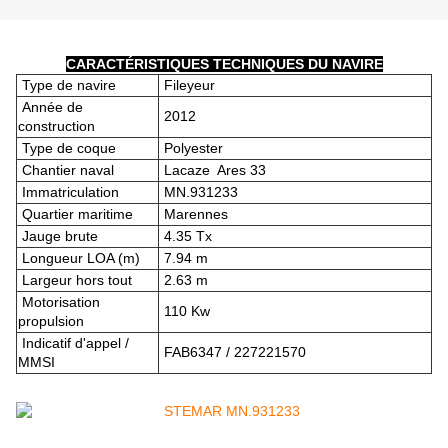
CARACTÉRISTIQUES TECHNIQUES DU NAVIRE
Type de navire
Fileyeur
Année de
2012
construction
Type de coque
Polyester
Chantier naval
Lacaze Ares 33
Immatriculation
MN.931233
Quartier maritime
Marennes
Jauge brute
4.35 Tx
Longueur LOA (m)
7.94 m
Largeur hors tout
2.63 m
Motorisation
110 Kw
propulsion
Indicatif d'appel /
FAB6347 / 227221570
MMSI