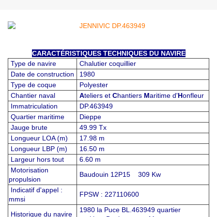
CARACTÉRISTIQUES TECHNIQUES DU NAVIRE
Type de navire
Chalutier coquillier
Date de construction
1980
Type de coque
Polyester
Chantier naval
A
teliers et
C
hantiers
M
aritime d'
H
onfleur
Immatriculation
DP.463949
Quartier maritime
Dieppe
Jauge brute
49.99 Tx
Longueur LOA (m)
17.98 m
Longueur LBP (m)
16.50 m
Largeur hors tout
6.60 m
Motorisation
Baudouin 12P15 309 Kw
propulsion
Indicatif d'appel :
FPSW : 227110600
mmsi
1980 la Puce BL.463949 quartier
Historique du navire