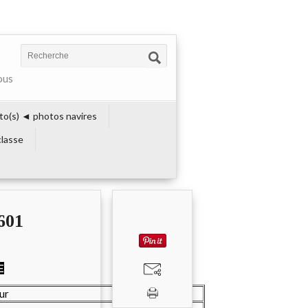
ous
to(s) ◄ photos navires
lasse
601
E
eur