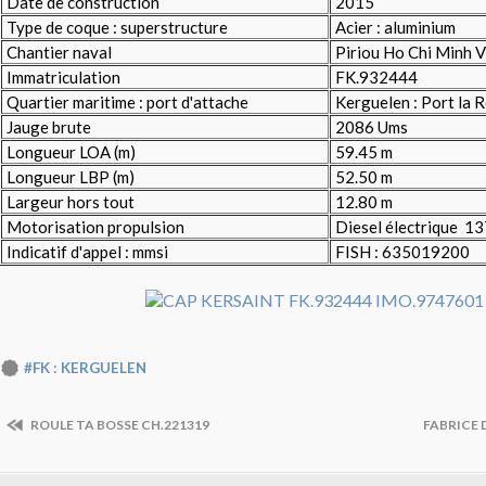
Date de construction
2015
Type de coque : superstructure
Acier : aluminium
Chantier naval
Piriou Ho Chi Minh 
Immatriculation
FK.932444
Quartier maritime : port d'attache
Kerguelen : Port la 
Jauge brute
2086 Ums
Longueur LOA (m)
59.45 m
Longueur LBP (m)
52.50 m
Largeur hors tout
12.80 m
Motorisation propulsion
Diesel électrique 1
Indicatif d'appel : mmsi
FISH : 635019200
#FK : KERGUELEN
ROULE TA BOSSE CH.221319
FABRICE 