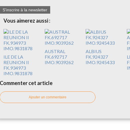
S'inscrire à la newsletter
Vous aimerez aussi :
AUSTRAL
ALBIUS
ILE DE LA
FK.692717
FK.924327
L
REUNION II
IMO.9039262
IMO.9245433
F
FK.934973
I
IMO.9831878
Commenter cet article
Ajouter un commentaire