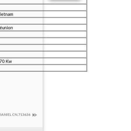
Vietnam
Réunion
370 Kw
DANIEL CN.713636