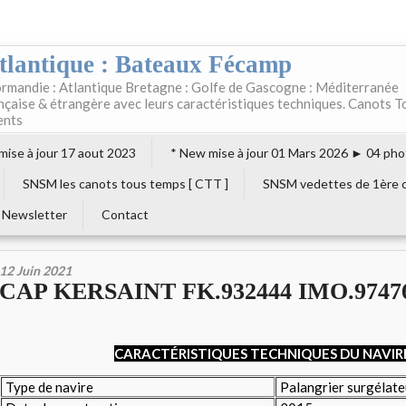
tlantique : Bateaux Fécamp
rmandie : Atlantique Bretagne : Golfe de Gascogne : Méditerranée
ançaise & étrangère avec leurs caractéristiques techniques. Canots T
ents
 mise à jour 17 aout 2023
* New mise à jour 01 Mars 2026 ► 04 pho
SNSM les canots tous temps [ CTT ]
SNSM vedettes de 1ère c
Newsletter
Contact
12 Juin 2021
CAP KERSAINT FK.932444 IMO.9747
CARACTÉRISTIQUES TECHNIQUES DU NAVIR
Type de navire
Palangrier surgélat