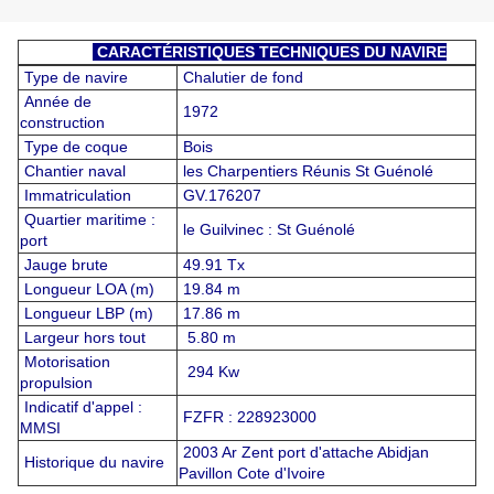
CARACTÉRISTIQUES TECHNIQUES DU NAVIRE
Type de navire
Chalutier de fond
Année de
1972
construction
Type de coque
Bois
Chantier naval
les Charpentiers Réunis St Guénolé
Immatriculation
GV.176207
Quartier maritime :
le Guilvinec : St Guénolé
port
Jauge brute
49.91 Tx
Longueur LOA (m)
19.84 m
Longueur LBP (m)
17.86 m
Largeur hors tout
5.80 m
Motorisation
294 Kw
propulsion
Indicatif d'appel :
FZFR : 228923000
MMSI
2003 Ar Zent port d'attache Abidjan
Historique du navire
Pavillon Cote d'Ivoire