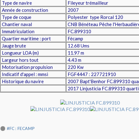
Type de navire
Fileyeur trémailleur
Année de construction
2007
Type de coque
Polyester type Rorcal 120
Chantier naval
CNB Bénéteau Pêche l'Herbaudièr
Immatriculation
FC.899310
Quartier maritime : port
Fécamp
Jauge brute
12.68 Ums
Longueur LOA (m)
11.97 m
Largeur hors tout
4.43 m
Motorisation propulsion
220 Kw
Indicatif d'appel : mmsi
FGF4447 : 227721910
Historique du navire
2007 Bapt'Benhor FC.899310 quar
2017 Linjusticia FC.899310 quarti
#FC : FECAMP