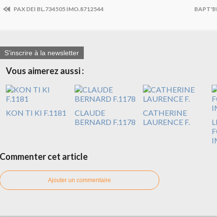
PAX DEI BL.734505 IMO.8712544
BAPT'B
S'inscrire à la newsletter
Vous aimerez aussi :
KON TI KI F.1181
CLAUDE
CATHERINE
BERNARD F.1178
LAURENCE F.
L
F
I
Commenter cet article
Ajouter un commentaire