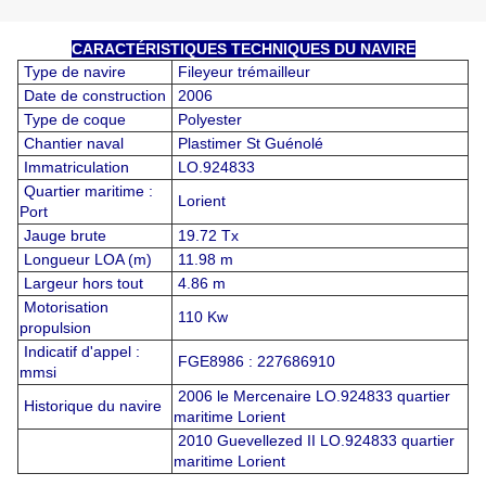
CARACTÉRISTIQUES TECHNIQUES DU NAVIRE
Type de navire
Fileyeur trémailleur
Date de construction
2006
Type de coque
Polyester
Chantier naval
Plastimer St Guénolé
Immatriculation
LO.924833
Quartier maritime :
Lorient
Port
Jauge brute
19.72 Tx
Longueur LOA (m)
11.98 m
Largeur hors tout
4.86 m
Motorisation
110 Kw
propulsion
Indicatif d'appel :
FGE8986 : 227686910
mmsi
2006 le Mercenaire LO.924833 quartier
Historique du navire
maritime Lorient
2010 Guevellezed II LO.924833 quartier
maritime Lorient