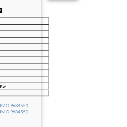
E
 Kw