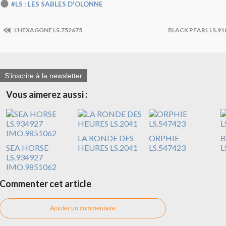
#LS : LES SABLES D'OLONNE
L'HEXAGONE LS.752675
BLACK PEARL LS.91
S'inscrire à la newsletter
Vous aimerez aussi :
LA RONDE DES
ORPHIE
B
SEA HORSE
HEURES LS.2041
LS.547423
L
LS.934927
IMO.9851062
Commenter cet article
Ajouter un commentaire