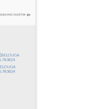
8286 IMO.9228708
ELOUGA
S.783824