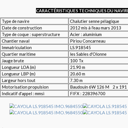
CARACTÉRISTIQUES TECHNIQUES DU NAVIR
Type de navire
Chalutier senne pélagique
Date de construction
2012 mis à l'eau mars 2013
Type de coque : superstructure
Acier : aluminium
Chantier naval
Piriou Concarneau
Immatriculation
LS.918545
Quartier maritime
les Sables d'Olonne
Jauge brute
100 Tx
Longueur LOA (m)
21.90 m
Longueur LBP (m)
20.60 m
Largeur hors tout
7.30 m
Motorisation propulsion
Baudouin 6W 126 M 2 x 191
Indicatif d'appel : mmsi
FIFX : 228396700