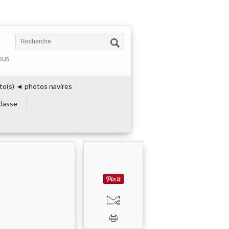
ous
to(s) ◄ photos navires
lasse