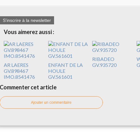
S'inscrire à la newsletter
Vous aimerez aussi :
RIBADEO
W
AR LAERES
ENFANT DE LA
GV.935720
G
GV.898467
HOULE
IMO.8541476
GV.561601
Commenter cet article
Ajouter un commentaire