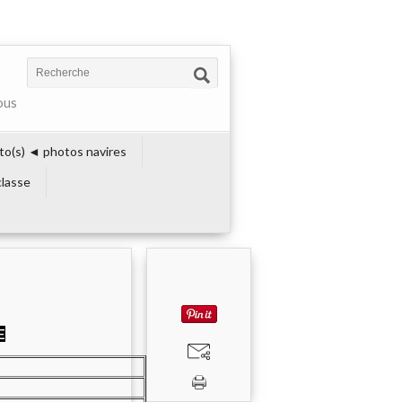
ous
to(s) ◄ photos navires
lasse
E