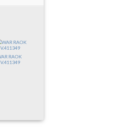
AR RAOK
V.411349