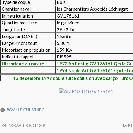
Type de coque
Bois
Chantier naval
les Charpentiers Associés Léchiagat
Immatriculation
GV.176161
Quartier maritime
le guilvinec
Jauge brute
29.52 Tx
Longueur LOA (m)
15.68 m
Largeur hors tout
5.30 m
Motorisation propulsion
159 Kw
Indicatif d'appel
FJ8595
Historique du navire
1972 An Eostig GV.176161 Qm le Gui
1994 Noble Art GV.176161 Qm le Gu
13 décembre 1997 coulé suite collision avec cargo Turc 
#GV : LE GUILVINEC
ROCAVI II CH.934949
LA PE