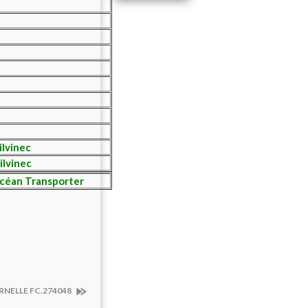
lvinec
ilvinec
Océan Transporter
RNELLE FC.274048