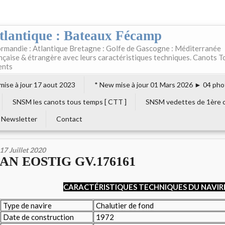
tlantique : Bateaux Fécamp
rmandie : Atlantique Bretagne : Golfe de Gascogne : Méditerranée
ançaise & étrangère avec leurs caractéristiques techniques. Canots T
ents
 mise à jour 17 aout 2023
* New mise à jour 01 Mars 2026 ► 04 pho
SNSM les canots tous temps [ CTT ]
SNSM vedettes de 1ère c
Newsletter
Contact
17 Juillet 2020
AN EOSTIG GV.176161
CARACTÉRISTIQUES TECHNIQUES DU NAVIR
Type de navire
Chalutier de fond
Date de construction
1972