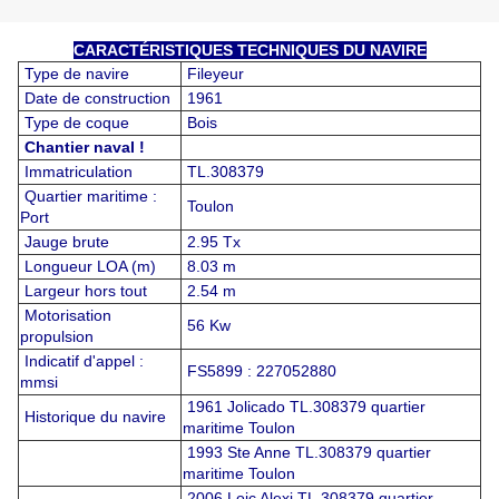
CARACTÉRISTIQUES TECHNIQUES DU NAVIRE
Type de navire
Fileyeur
Date de construction
1961
Type de coque
Bois
Chantier naval !
Immatriculation
TL.308379
Quartier maritime :
Toulon
Port
Jauge brute
2.95 Tx
Longueur LOA (m)
8.03 m
Largeur hors tout
2.54 m
Motorisation
56 Kw
propulsion
Indicatif d'appel :
FS5899 : 227052880
mmsi
1961 Jolicado TL.308379 quartier
Historique du navire
maritime Toulon
1993 Ste Anne TL.308379 quartier
maritime Toulon
2006 Loic Alexi TL.308379 quartier