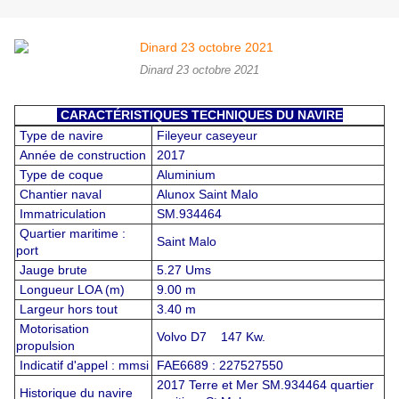
Dinard 23 octobre 2021
CARACTÉRISTIQUES TECHNIQUES DU NAVIRE
Type de navire
Fileyeur caseyeur
Année de construction
2017
Type de coque
Aluminium
Chantier naval
Alunox Saint Malo
Immatriculation
SM.934464
Quartier maritime :
Saint Malo
port
Jauge brute
5.27 Ums
Longueur LOA (m)
9.00 m
Largeur hors tout
3.40 m
Motorisation
Volvo D7 147 Kw.
propulsion
Indicatif d'appel : mmsi
FAE6689 : 227527550
2017 Terre et Mer SM.934464 quartier
Historique du navire