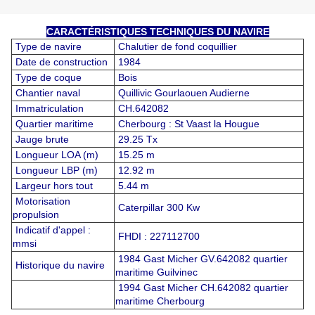
CARACTÉRISTIQUES TECHNIQUES DU NAVIRE
Type de navire
Chalutier de fond coquillier
Date de construction
1984
Type de coque
Bois
Chantier naval
Quillivic Gourlaouen Audierne
Immatriculation
CH.642082
Quartier maritime
Cherbourg : St Vaast la Hougue
Jauge brute
29.25 Tx
Longueur LOA (m)
15.25 m
Longueur LBP (m)
12.92 m
Largeur hors tout
5.44 m
Motorisation
Caterpillar 300 Kw
propulsion
Indicatif d'appel :
FHDI : 227112700
mmsi
1984 Gast Micher GV.642082 quartier
Historique du navire
maritime Guilvinec
1994 Gast Micher CH.642082 quartier
maritime Cherbourg