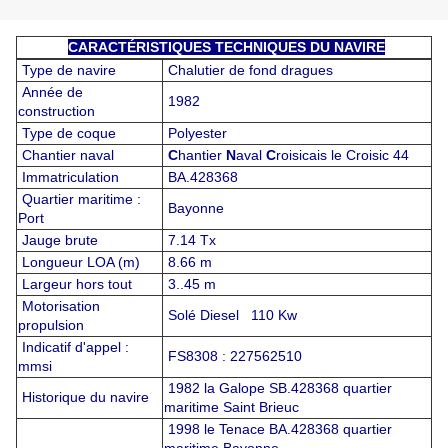
CARACTÉRISTIQUES TECHNIQUES DU NAVIRE
Type de navire
Chalutier de fond dragues
Année de
1982
construction
Type de coque
Polyester
Chantier naval
C
hantier
N
aval
C
roisicais le Croisic 44
Immatriculation
BA.428368
Quartier maritime :
Bayonne
Port
Jauge brute
7.14 Tx
Longueur LOA (m)
8.66 m
Largeur hors tout
3..45 m
Motorisation
Solé Diesel 110 Kw
propulsion
Indicatif d'appel :
FS8308 : 227562510
mmsi
1982 la Galope SB.428368 quartier
Historique du navire
maritime Saint Brieuc
1998 le Tenace BA.428368 quartier