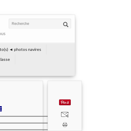
ous
to(s) ◄ photos navires
lasse
E