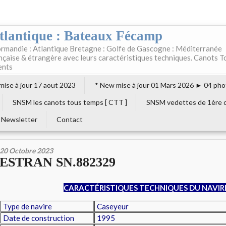
tlantique : Bateaux Fécamp
rmandie : Atlantique Bretagne : Golfe de Gascogne : Méditerranée
ançaise & étrangère avec leurs caractéristiques techniques. Canots T
ents
 mise à jour 17 aout 2023
* New mise à jour 01 Mars 2026 ► 04 pho
SNSM les canots tous temps [ CTT ]
SNSM vedettes de 1ère c
Newsletter
Contact
20 Octobre 2023
ESTRAN SN.882329
CARACTÉRISTIQUES TECHNIQUES DU NAVIR
Type de navire
Caseyeur
Date de construction
1995