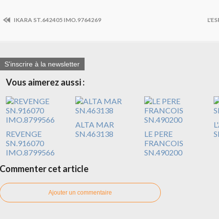
IKARA ST.642405 IMO.9764269
L'E
S'inscrire à la newsletter
Vous aimerez aussi :
ALTA MAR
L
REVENGE
SN.463138
LE PERE
S
SN.916070
FRANCOIS
IMO.8799566
SN.490200
Commenter cet article
Ajouter un commentaire