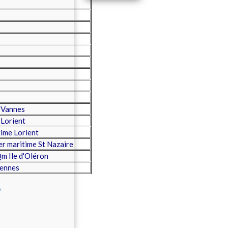
 Vannes
Lorient
ime Lorient
r maritime St Nazaire
 Ile d'Oléron
ennes