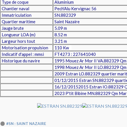
Type de coque
Aluminium
Chantier naval
Pech'Alu Kervignac 56
Immatriculation
SN.882329
Quartier maritime
Saint Nazaire
Jauge brute
5.09 m
Longueur LOA (m)
8.52 m
Largeur hors tout
3.21 m
Motorisation propulsion
110 Kw
Indicatif d'appel : mmsi
FT4273 : 227641040
Historique du navire
1995 Mouez Ar Mor II VA.882329 Qm
1998 Mouez Ar Mor II LO.882329 Qm 
2009 Estran LO.882329 quartier marit
01/12/2015
Estran SN.882329 quartie
16/12/20152015 Estran IO.882329 Qm
2023 P'tit Bibine MN.882329 Qm Mar
#SN : SAINT NAZAIRE