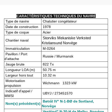
CARACTÉRISTIQUES TECHNIQUES DU NAVIRE
Type de navire
Chalutier congélateur
Date de construction
1978
Type de coque
Acier
Storviks Mekaniske Verksted
Chantier naval
Kristiansund Norvège
Immatriculation
M-0264
Pavillon / Port
Russie / Murmansk
d'attache
Jauge brute
822 Tx
Longueur LOA (m)
50.75 m
Largeur hors tout
10.32 m
Motorisation
Wichmann 1323 kW
propulsion
Indicatif d'appel /
UBYJ / 273451570
MMSI
Bøtrål IV" N-1-BØ de Sortland,
Nom(s) précédent(s)
Norvège
Vesttind" N-30-H de Melbu, Norvège